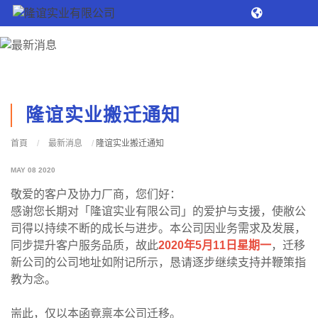
隆谊实业搬迁通知
首頁
/
最新消息
/
隆谊实业搬迁通知
MAY 08 2020
敬爱的客户及协力厂商，您们好：
感谢您长期对「隆谊实业有限公司」的爱护与支援，使敝公
司得以持续不断的成长与进步。本公司因业务需求及发展，
同步提升客户服务品质，故此
2020年5月11日星期一
，迁移
新公司的公司地址如附记所示，恳请逐步继续支持并鞭策指
教为念。
耑此，仅以本函竟禀本公司迁移。