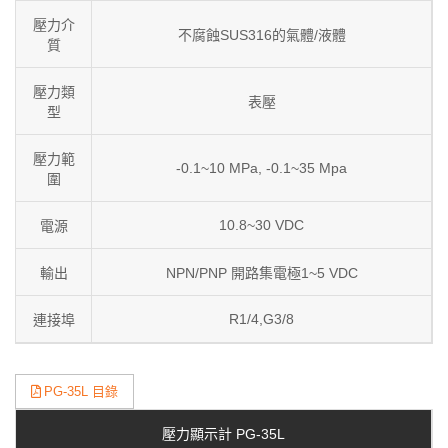
壓力介
不腐蝕SUS316的氣體/液體
質
壓力類
表壓
型
壓力範
-0.1~10 MPa, -0.1~35 Mpa
圍
10.8~30 VDC
電源
輸出
NPN/PNP 開路集電極1~5 VDC
R1/4,G3/8
連接埠
PG-35L 目錄
壓力顯示計 PG-35L