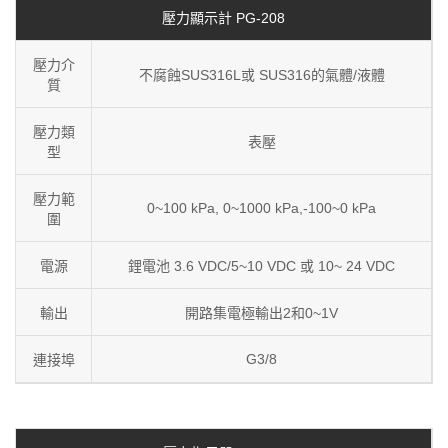
壓力顯示計 PG-208
壓力介
不腐蝕SUS316L或 SUS316的氣體/液體
質
壓力類
表壓
型
壓力範
0~100 kPa, 0~1000 kPa,-100~0 kPa
圍
電源
鋰電池 3.6 VDC/5~10 VDC 或 10~ 24 VDC
輸出
開路集電極輸出2和0~1V
G3/8
連接埠