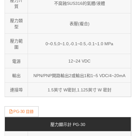
壓力介
不腐蝕SUS316的氣體/液體
質
壓力類
表壓(複合)
型
壓力範
0~0.5,0~1.0,-0.1~0.5,-0.1~1.0 MPa
圍
12~24 VDC
電源
輸出
NPN/PNP開路輸出2或輸出1和1~5 VDC/4~20mA
連接埠
1.5英寸 W密封,1.125英寸 W 密封
PG-30 目錄
壓力顯示計 PG-30