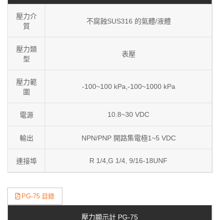
壓力介
不腐蝕SUS316 的氣體/液體
質
壓力類
表壓
型
壓力範
-100~100 kPa,-100~1000 kPa
圍
10.8~30 VDC
電源
輸出
NPN/PNP 開路集電極1~5 VDC
R 1/4,G 1/4, 9/16-18UNF
連接埠
PG-75 目錄
壓力顯示計 PG-75