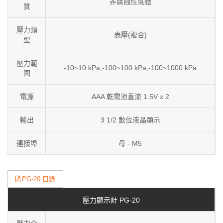
非腐蝕性氣體
質
壓力類
表壓(複合)
型
壓力範
-10~10 kPa,-100~100 kPa,-100~1000 kPa
圍
電源
AAA 乾電池直流 1.5V x 2
輸出
3 1/2 數位液晶顯示
連接埠
母 - M5
PG-20 目錄
壓力顯示計 PG-20