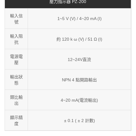
壓力指示器 PZ-200
輸入信
1~5 V (V) / 4~20 mA (I)
號
輸入阻
約 120 k ω (V) / 51 Ω (I)
抗
電源電
12~24V直流
壓
輸出狀
NPN 4 點開路輸出
態
類比輸
4~20 mA(電流輸出)
出
顯示精
± 0.1 ( ± 2 計數)
度