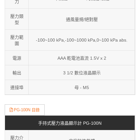
力
壓力類
通風量規/絕對壓
型
壓力範
-100~100 kPa,-100~1000 kPa,0~100 kPa abs.
圍
電源
AAA 乾電池直流 1.5V x 2
輸出
3 1/2 數位液晶顯示
連接埠
母 - M5
PG-100N 目錄
手持式壓力液晶顯示計 PG-100N
壓力介