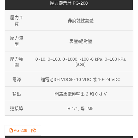
壓力顯示計 PG-200
壓力介
非腐蝕性氣體
質
壓力類
表壓/絕對壓
型
壓力範
0~10, 0~100, 0~1000, -100~0 kPa, 0~100 kPa
(abs)
圍
電源
鋰電池3.6 VDC/5~10 VDC 或 10~24 VDC
輸出
開路集電極輸出 2 和 0~1 V
連接埠
R 1/4, 母 -M5
PG-208 目錄