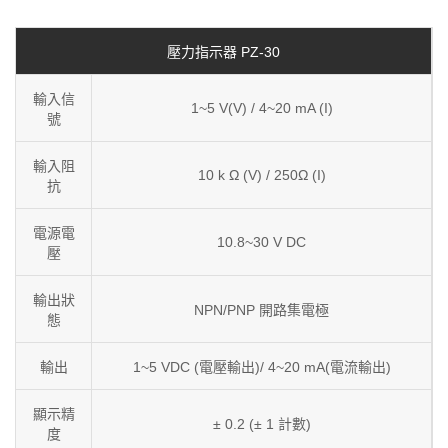
壓力指示器 PZ-30
輸入信
1~5 V(V) / 4~20 mA (I)
號
輸入阻
10 k Ω (V) / 250Ω (I)
抗
電源電
10.8~30 V DC
壓
輸出狀
NPN/PNP 開路集電極
態
輸出
1~5 VDC (電壓輸出)/ 4~20 mA(電流輸出)
顯示精
± 0.2 (± 1 計數)
度