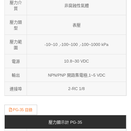
壓力介
非腐蝕性氣體
質
壓力類
表壓
型
壓力範
-10~10 ,-100~100 ,-100~1000 kPa
圍
10.8~30 VDC
電源
輸出
NPN/PNP 開路集電極,1~5 VDC
2-RC 1/8
連接埠
PG-35 目錄
壓力顯示計 PG-35