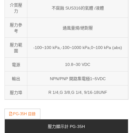
介質壓
不腐蝕 SUS316的氣體 /液體
力
壓力參
通風量規/絕對壓
考
壓力範
-100~100 kPa,-100~1000 kPa,0~100 kPa (abs)
圍
10.8~30 VDC
電源
輸出
NPN/PNP 開路集電極1~5VDC
R 1/4,G 3/8,G 1/4, 9/16-18UNF
壓力埠
PG-35H 目錄
壓力顯示計 PG-35H