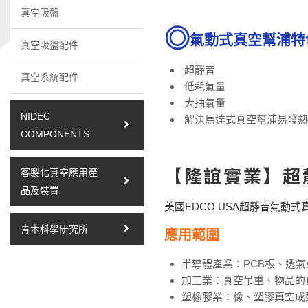
真空吸盤
氣動式真空幫浦特
真空吸盤配件
超靜音
真空系統配件
低耗氣量
大抽氣量
NIDEC
解決馬達式真空幫浦易發熱
COMPONENTS
【隆誼實業】超
客製化真空應用產
品及裝置
美國EDCO USA超靜音氣
青木科學研究所
應用範圍
半導體產業：PCB板、透
加工業：真空吊重、物品的
塑橡膠業：橡、塑膠真空成