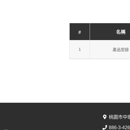
名稱
#
1
產品型錄
桃園市中壢區
886-3-42