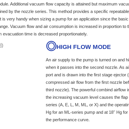
dule. Additional vacuum flow capacity is attained but maximum vacu
mined by the nozzle series. This method provides a specific repeatable
t is very handy when sizing a pump for an application since the basic
nge. Vacuum flow and air consumption is increased in proportion to 
 evacuation time is decreased proportionately.
HIGH FLOW MODE
An air supply to the pump is turned on and hi
when it passes into the second nozzle. As a
port and is drawn into the first stage eject
compressed air flow from the first nozzle b
third nozzle). The powerful combind airflow 
the increasing vacuum level causes the flap 
series (A, E, L, M, ML, or X) and the operatin
Hg for an ML-series pump and at 18'' Hg for 
the performance curve.