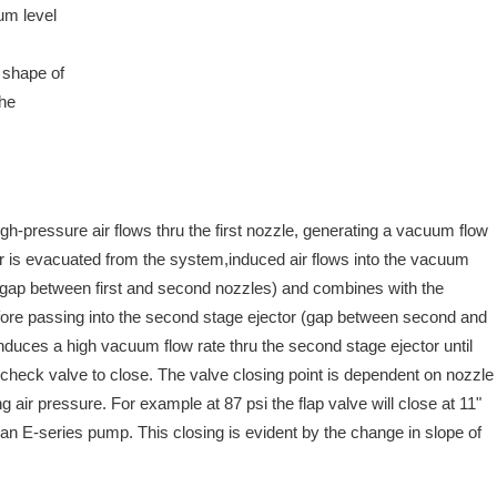
um level
 shape of
the
gh-pressure air flows thru the first nozzle, generating a vacuum flow
ir is evacuated from the system,induced air flows into the vacuum
or (gap between first and second nozzles) and combines with the
efore passing into the second stage ejector (gap between second and
induces a high vacuum flow rate thru the second stage ejector until
check valve to close. The valve closing point is dependent on nozzle
g air pressure. For example at 87 psi the flap valve will close at 11"
an E-series pump. This closing is evident by the change in slope of