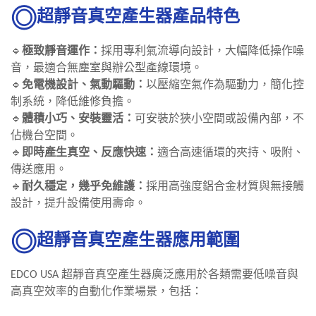
超靜音真空產生器產品特色
🔹
極致靜音運作：
採用專利氣流導向設計，大幅降低操作噪
音，最適合無塵室與辦公型產線環境。
🔹
免電機設計、氣動驅動：
以壓縮空氣作為驅動力，簡化控
制系統，降低維修負擔。
🔹
體積小巧、安裝靈活：
可安裝於狹小空間或設備內部，不
佔機台空間。
🔹
即時產生真空、反應快速：
適合高速循環的夾持、吸附、
傳送應用。
🔹
耐久穩定，幾乎免維護：
採用高強度鋁合金材質與無接觸
設計，提升設備使用壽命。
超靜音真空產生器應用範圍
EDCO USA
超靜音真空產生器廣泛應用於各類需要低噪音與
高真空效率的自動化作業場景，包括：