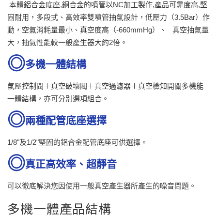
本體鋁合金底座,銅合金的噴管以NC加工製作,產品可靠度高,堅
固耐用，多段式、高效率雙噴管抽氣設計，低壓力（3.5Bar）作
動，空氣消耗量最小、真空度高（-660mmHg）、 真空抽氣量
大，抽氣性能較一般產生器大約2倍。
多機一體結構
氣壓控制閥＋真空破壞閥＋真空過濾器＋真空檢知開關多機能
一體結構，亦可分別選項組合。
兩種配管底座選擇
1/8"及1/2"堅固的鋁合金配管底座可供選擇。
真正高效率、超靜音
可以徹底解決您因使用一般真空產生器所產生的噪音問題。
多機一體產品結構